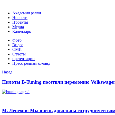
Академия ралли
Новости
Проекты
Медиа
Календарь
Фото
Видео
СМИ
Отчеты
презентации
Пресс-релизы команд
Назад
Пилоты B-Tuning посетили церемонию Volkswagen
М. Лепехов: Мы очень довольны сотрудничеством