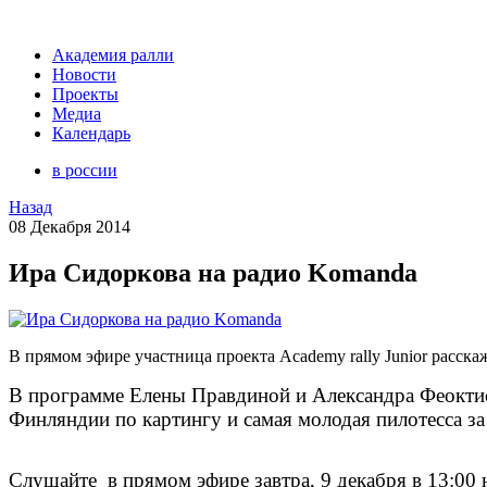
Академия ралли
Новости
Проекты
Медиа
Календарь
в россии
Назад
08 Декабря 2014
Ира Сидоркова на радио Komanda
В прямом эфире участница проекта Academy rally Junior расска
В программе Елены Правдиной и Александра
Феоктис
Финляндии по картингу и самая молодая пилотесса з
Слушайте в прямом эфире з
автра, 9 декабря в 13:00