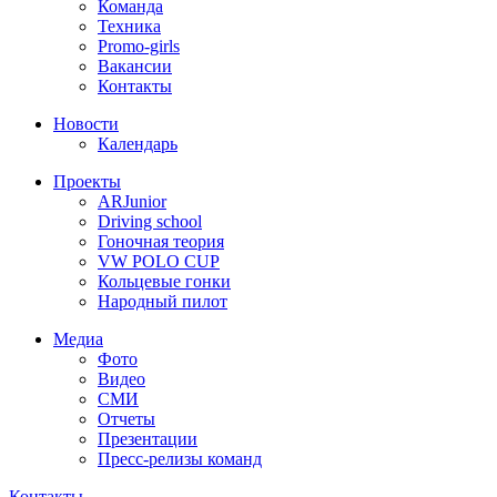
Команда
Техника
Promo-girls
Вакансии
Контакты
Новости
Календарь
Проекты
ARJunior
Driving school
Гоночная теория
VW POLO CUP
Кольцевые гонки
Народный пилот
Медиа
Фото
Видео
СМИ
Отчеты
Презентации
Пресс-релизы команд
Контакты