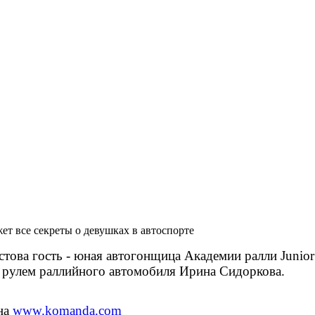
жет все секреты о девушках в автоспорте
това гость - юная автогонщица Академии ралли Junio
а рулем раллийного автомобиля Ирина Сидоркова.
на
www.komanda.com